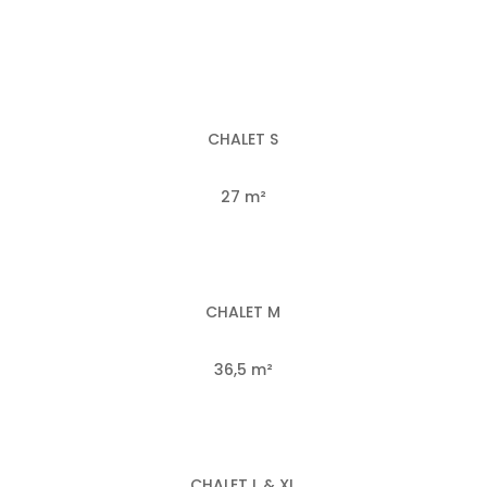
CHALET S
27 m²
CHALET M
36,5 m²
CHALET L & XL