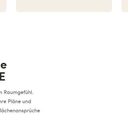
ie
E
im Raumgefühl.
Ihre Pläne und
nflächenansprüche