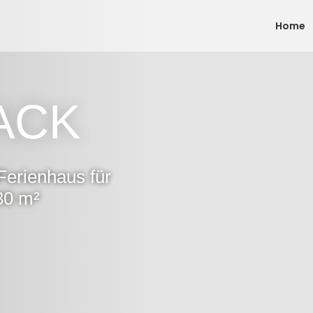
Home
ACK
erienhaus für
 80 m²